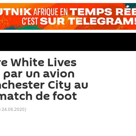
e White Lives
e par un avion
chester City au
match de foot
5 24.06.2020
)