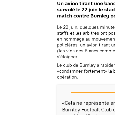
Un avion tirant une ban
survolé le 22 juin le st
match contre Burnley po
Le 22 juin, quelques minute
staffs et les arbitres ont p
en hommage au mouvement an
policières, un avion tirant
(les vies des Blancs compten
s'éloigner.
Le club de Burnley a rapid
«condamner fortement» la b
opération.
«Cela ne représente en
Burnley Football Club 