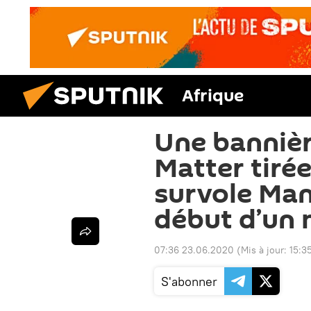
Afrique
Une bannièr
Matter tiré
survole Man
début d’un 
07:36 23.06.2020
(Mis à jour:
15:3
S'abonner