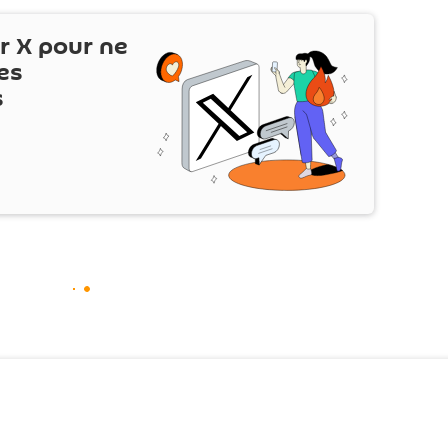
ur
X
pour ne
es
s