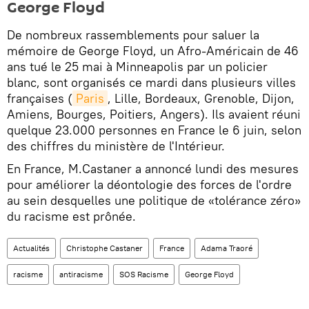
George Floyd
De nombreux rassemblements pour saluer la
mémoire de George Floyd, un Afro-Américain de 46
ans tué le 25 mai à Minneapolis par un policier
blanc, sont organisés ce mardi dans plusieurs villes
françaises (
Paris
, Lille, Bordeaux, Grenoble, Dijon,
Amiens, Bourges, Poitiers, Angers). Ils avaient réuni
quelque 23.000 personnes en France le 6 juin, selon
des chiffres du ministère de l'Intérieur.
En France, M.Castaner a annoncé lundi des mesures
pour améliorer la déontologie des forces de l'ordre
au sein desquelles une politique de «tolérance zéro»
du racisme est prônée.
Actualités
Christophe Castaner
France
Adama Traoré
racisme
antiracisme
SOS Racisme
George Floyd