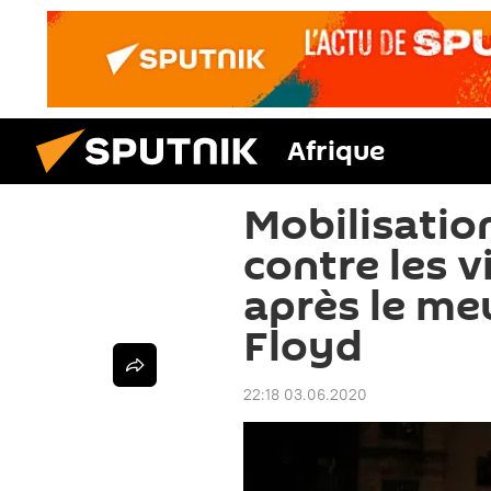
Afrique
Mobilisatio
contre les v
après le me
Floyd
22:18 03.06.2020