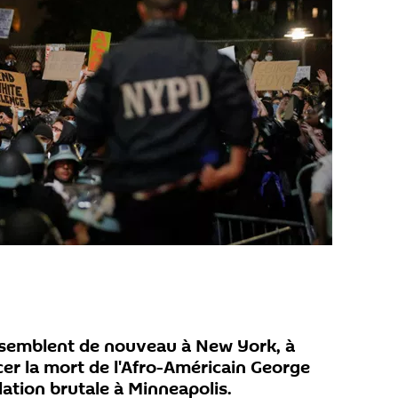
ssemblent de nouveau à New York, à
r la mort de l'Afro-Américain George
lation brutale à Minneapolis.