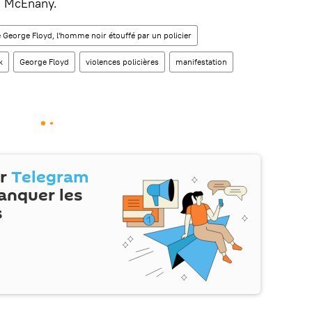
h McEnany.
 George Floyd, l'homme noir étouffé par un policier
k
George Floyd
violences policières
manifestation
ur
Telegram
anquer les
s