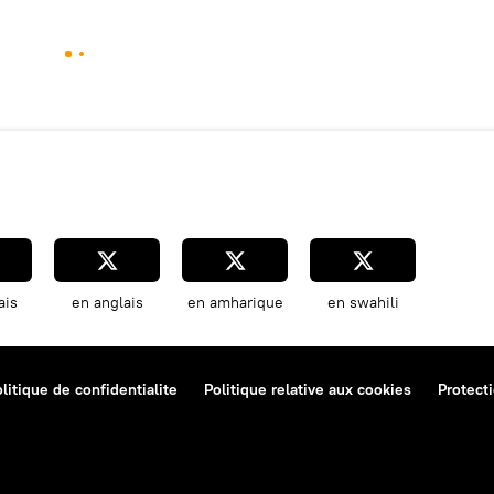
ais
en anglais
en amharique
en swahili
litique de confidentialite
Politique relative aux cookies
Protect