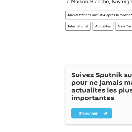
la Maison-Blanche, Kayleig
Manifestations aux USA après la mort de
International
Actualités
New Yor
Suivez Sputnik s
pour ne jamais m
actualités les plu
importantes
S’abonner