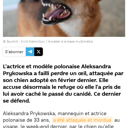
© Sputnik . Kirill Kalinnikov
/
Accéder à la base multimédia
S'abonner
L’actrice et modèle polonaise Aleksandra
Prykowska a failli perdre un œil, attaquée par
son chien adopté en février dernier. Elle
accuse désormais le refuge où elle l’a pris de
lui avoir caché le passé du canidé. Ce dernier
se défend.
Aleksandra Prykowska, mannequin et actrice
polonaise de 33 ans,
a été attaquée et mordue
au
visage, le week-end dernier, par le chien qu’elle