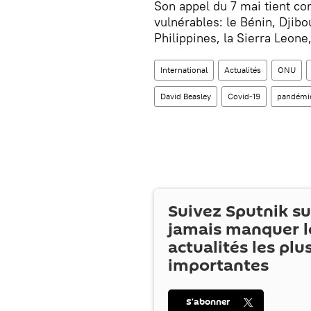
Son appel du 7 mai tient c
vulnérables: le Bénin, Djibo
Philippines, la Sierra Leone
International
Actualités
ONU
David Beasley
Covid-19
pandémi
Suivez Sputnik s
jamais manquer l
actualités les plu
importantes
S’abonner