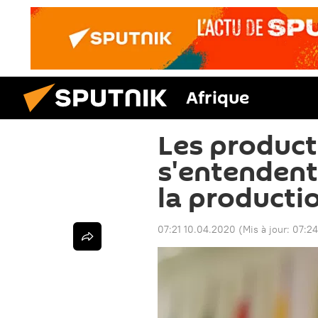
Afrique
Les product
s'entendent
la producti
07:21 10.04.2020
(Mis à jour:
07:24