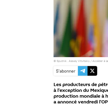
© Sputnik . Alexey Vitvitskiy
/
Accéder à l
S'abonner
Les producteurs de pétro
à l'exception du Mexique
production mondiale à ha
a annoncé vendredi l'OP