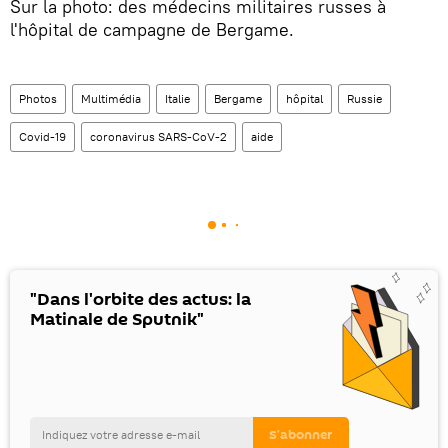
Sur la photo: des médecins militaires russes à
l'hôpital de campagne de Bergame.
Photos
Multimédia
Italie
Bergame
hôpital
Russie
Covid-19
coronavirus SARS-CoV-2
aide
"Dans l'orbite des actus: la
Matinale de Sputnik"