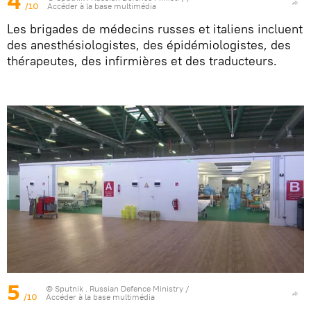
4
/10
Accéder à la base multimédia
Les brigades de médecins russes et italiens incluent
des anesthésiologistes, des épidémiologistes, des
thérapeutes, des infirmières et des traducteurs.
5
© Sputnik . Russian Defence Ministry
/
/10
Accéder à la base multimédia