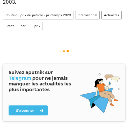
2003.
Chute du prix du pétrole - printemps 2020
International
Actualités
Brent
baril
prix
Suivez Sputnik sur
Telegram
pour ne jamais
manquer les actualités les
plus importantes
S’abonner