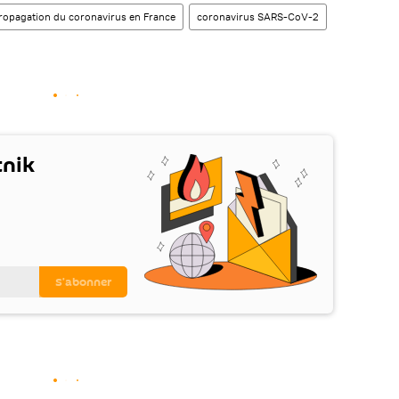
ropagation du coronavirus en France
coronavirus SARS-CoV-2
tnik