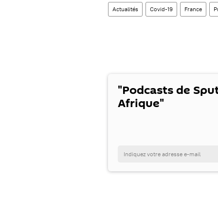
Actualités
Covid-19
France
P
"Podcasts de Spu
Afrique"