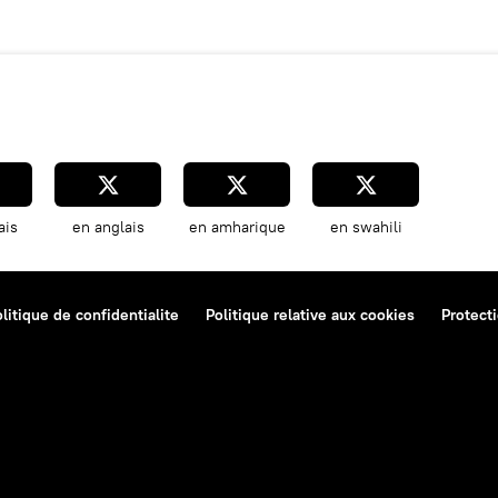
ais
en anglais
en amharique
en swahili
litique de confidentialite
Politique relative aux cookies
Protect