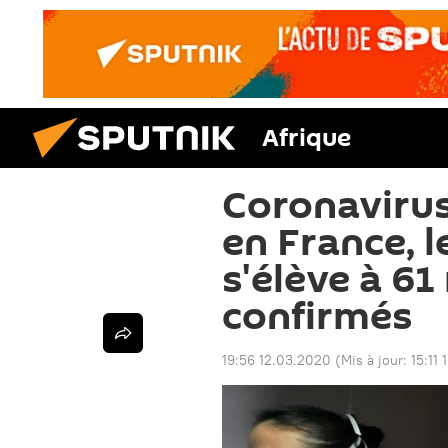
Afrique
Coronavirus
en France, le
s'élève à 61
confirmés
19:56 12.03.2020
(Mis à jour:
15:11 