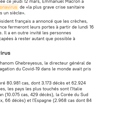
isée ce jeudi 12 mars, Emmanuel Macron a
onavirus
de «la plus grave crise sanitaire
s un siècle».
résident français a annoncé que les crèches,
nce fermeront leurs portes à partir de lundi 16
. Il a en outre invité les personnes
capées à rester autant que possible à
irus
dhanom Ghebreyesus, le directeur général de
agation du Covid-19 dans le monde avait pris
é 80.981 cas, dont 3.173 décès et 62.924
s, les pays les plus touchés sont l'Italie
Iran (10.075 cas, 429 décès), la Corée du Sud
x, 66 décès) et l'Espagne (2.968 cas dont 84