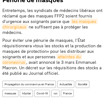
Pénurie de masques
Entretemps, les syndicats de médecins libéraux ont
réclamé que des masques FFP2 soient fournis
d'urgence aux soignants parce que
les masques 
chirurgicaux
ne suffisent pas à protéger les
médecins.
Pour éviter une pénurie de masques, l’État
réquisitionnera «tous les stocks et la production de
masques de protection» pour les distribuer aux
soignants et aux personnes
atteintes du 
coronavirus
, avait annoncé le 3 mars Emmanuel
Macron. Un décret sur les réquisitions des stocks a
été publié au Journal officiel.
Propagation du coronavirus en France
Actualités
Société
masques
hôpital
Covid-19
vol
France