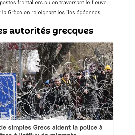
ostes frontaliers ou en traversant le fleuve.
 la Grèce en rejoignant les îles égéennes,
es autorités grecques
 de simples Grecs aident la police à
 face à l’afflux de migrants