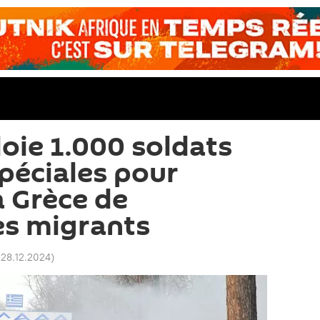
oie 1.000 soldats
spéciales pour
 Grèce de
es migrants
 28.12.2024
)