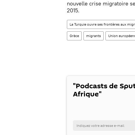
nouvelle crise migratoire s
2015.
La Turquie ouvre ses frontières aux migr
Grèce
migrants
Union européen
"Podcasts de Spu
Afrique"