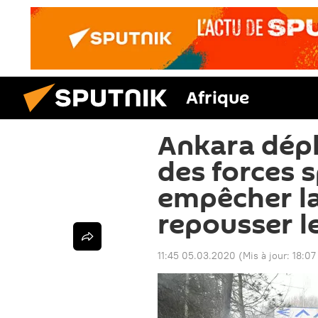
Afrique
Ankara dépl
des forces 
empêcher la
repousser l
11:45 05.03.2020
(Mis à jour:
18:07