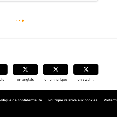
ais
en anglais
en amharique
en swahili
litique de confidentialite
Politique relative aux cookies
Protect