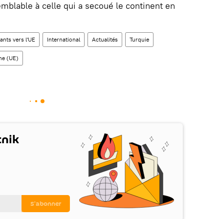
emblable à celle qui a secoué le continent en
ants vers l'UE
International
Actualités
Turquie
ne (UE)
tnik