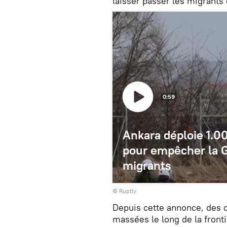
laisser passer les migrants 
0:59
Ankara déploie 1.00
pour empêcher la G
migrants
©
Ruptly
Depuis cette annonce, des d
massées le long de la fronti