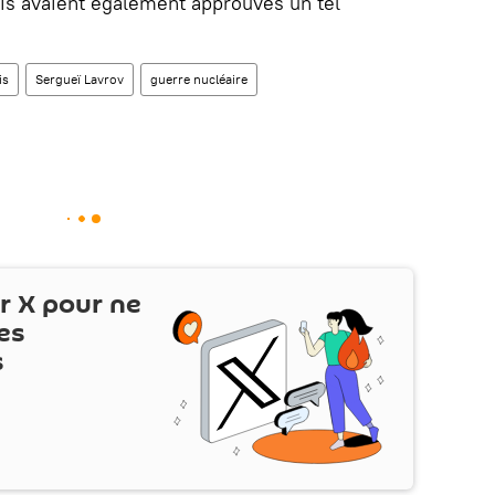
ois avaient également approuvés un tel
is
Sergueï Lavrov
guerre nucléaire
ur
X
pour ne
es
s