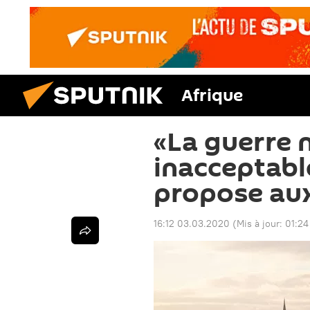
Afrique
«La guerre n
inacceptable
propose au
16:12 03.03.2020
(Mis à jour:
01:24