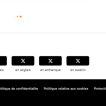
ais
en anglais
en amharique
en swahili
litique de confidentialite
Politique relative aux cookies
Protect