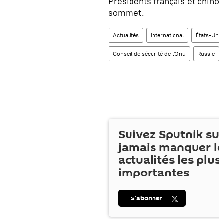
Présidents français et chin
sommet.
Actualités
International
États-Un
Conseil de sécurité de l'Onu
Russie
Suivez Sputnik s
jamais manquer l
actualités les plu
importantes
S’abonner