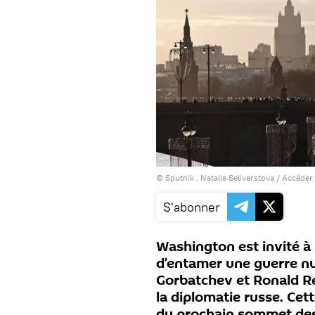
© Sputnik . Natalia Seliverstova
/
Accéder 
S'abonner
Washington est invité à 
d’entamer une guerre nuc
Gorbatchev et Ronald Re
la diplomatie russe. Cet
du prochain sommet des