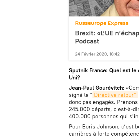
Russeurope Express
Brexit: «L’UE n’échap
Podcast
24 Février 2020, 18:42
Sputnik France: Quel est l
Uni?
Jean-Paul Gourévitch:
«Comm
signé la “
Directive retour”
donc pas engagés. Prenons l
245.000 départs, c’est-à-di
400.000 personnes qui s’in
Pour Boris Johnson, c’est be
carrières à forte compétence