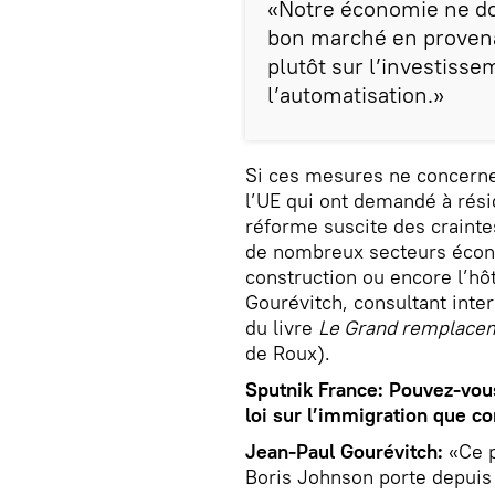
«Notre économie ne do
bon marché en provena
plutôt sur l’investisse
l’automatisation.»
Si ces mesures ne concernen
l’UE qui ont demandé à résid
réforme suscite des crainte
de nombreux secteurs économ
construction ou encore l’hôt
Gourévitch, consultant inter
du livre
Le Grand remplaceme
de Roux).
Sputnik France: Pouvez-vous
loi sur l’immigration que c
Jean-Paul Gourévitch:
«Ce p
Boris Johnson porte depuis s