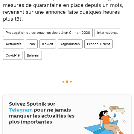
mesures de quarantaine en place depuis un mois,
revenant sur une annonce faite quelques heures
plus tôt.
Propagation du coronavirus dépisté en Chine - 2020
International
Actualités
Iran
Koweït
Afghanistan
Proche-Orient
Covid-19
Bahreïn
Suivez Sputnik sur
Telegram
pour ne jamais
manquer les actualités les
plus importantes