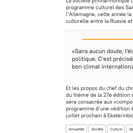
La société philharmonique 
programme culturel des Sais
l’Allemagne, cette année la 
culturelle entre la Russie et
«Sans aucun doute, l'é
politique. C’est préci
bon climat internation
Et les propos du chef du c
du thème de la 27e édition 
sera consacrée aux «compos
programme d’une «édition é
juillet prochain à Ekaterinb
Actualités
Société
Culture
Sa