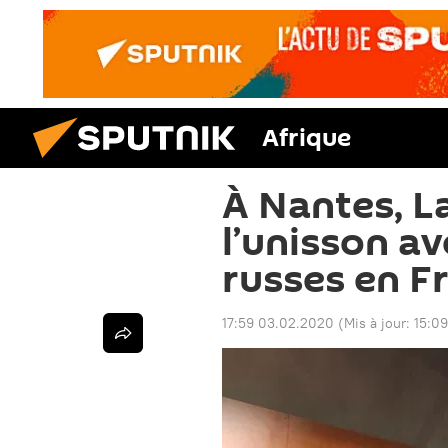
Afrique
À Nantes, L
l’unisson av
russes en F
17:59 03.02.2020
(Mis à jour:
15:09