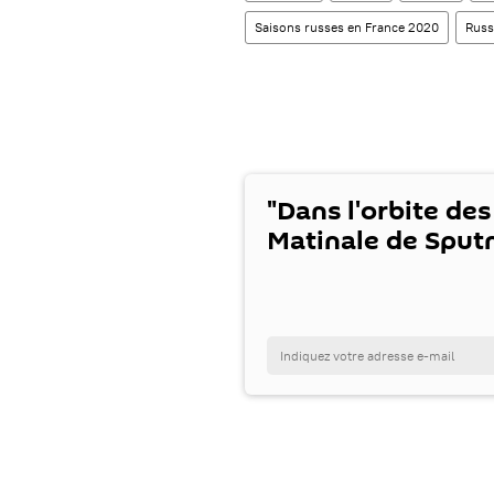
Saisons russes en France 2020
Russ
"Dans l'orbite des
Matinale de Sputn