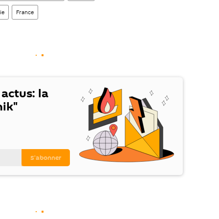
ie
France
 actus: la
ik"