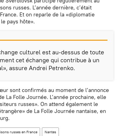
de Sverdlovsk participe régulièrement au
ons russes. L’année dernière, c’était
France. Et on reparle de la «diplomatie
 le pays hôte».
change culturel est au-dessus de toute
sément cet échange qui contribue à un
al», assure Andrei Petrenko.
hœur sont confirmés au moment de l’annonce
de La Folle Journée. L’année prochaine, elle
iteurs russes». On attend également le
trangère» de La Folle Journée nantaise, en
ourg.
isons russes en France
Nantes