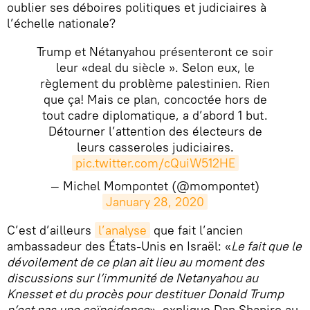
oublier ses déboires politiques et judiciaires à
l’échelle nationale?
Trump et Nétanyahou présenteront ce soir
leur «deal du siècle ». Selon eux, le
règlement du problème palestinien. Rien
que ça! Mais ce plan, concoctée hors de
tout cadre diplomatique, a d’abord 1 but.
Détourner l’attention des électeurs de
leurs casseroles judiciaires.
pic.twitter.com/cQuiW512HE
— Michel Mompontet (@mompontet)
January 28, 2020
​C’est d’ailleurs
l’analyse
que fait l’ancien
ambassadeur des États-Unis en Israël: «
Le fait que le
dévoilement de ce plan ait lieu au moment des
discussions sur l’immunité de Netanyahou au
Knesset et du procès pour destituer Donald Trump
n’est pas une coïncidence
», explique Dan Shapiro au