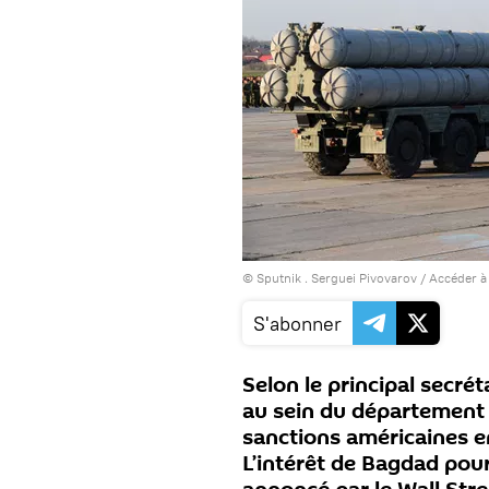
© Sputnik . Serguei Pivovarov
/
Accéder à
S'abonner
Selon le principal secré
au sein du département d
sanctions américaines en
L’intérêt de Bagdad pour