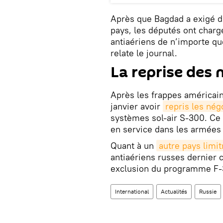
Après que Bagdad a exigé de
pays, les députés ont charg
antiaériens de n’importe que
relate le journal.
La reprise des 
Après les frappes américain
janvier avoir
repris les nég
systèmes sol-air S-300. Ce
en service dans les armées d
Quant à un
autre pays limi
antiaériens russes dernier c
exclusion du programme F-3
International
Actualités
Russie