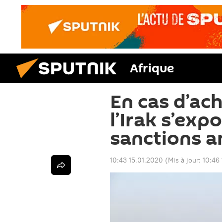
Afrique
En cas d’ac
l’Irak s’exp
sanctions a
10:43 15.01.2020
(Mis à jour:
10:46