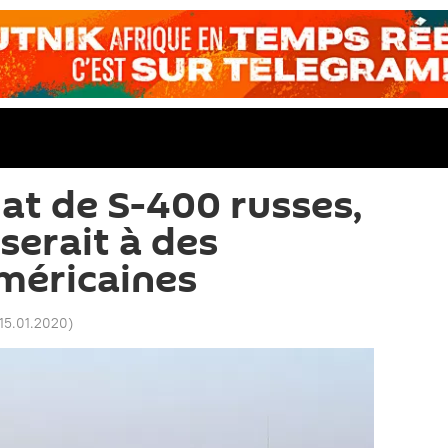
hat de S-400 russes,
oserait à des
méricaines
 15.01.2020
)