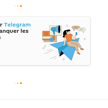
ur
Telegram
anquer les
s