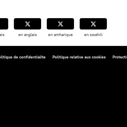
ais
en anglais
en amharique
en swahili
litique de confidentialite
Politique relative aux cookies
Protect