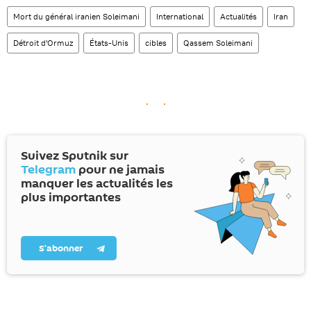
Mort du général iranien Soleimani
International
Actualités
Iran
Détroit d'Ormuz
États-Unis
cibles
Qassem Soleimani
Suivez Sputnik sur
Telegram
pour ne jamais
manquer les actualités les
plus importantes
S’abonner