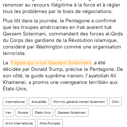
renoncer au recours illégitime à la force et à régler
tous les problèmes par le biais de négociations.
Plus tôt dans la journée, le Pentagone a confirmé
que les troupes américaines en Irak avaient tué
Qassem Soleimani, commandant des forces al-Qods
du Corps des gardiens de la Révolution islamique,
considéré par Washington comme une organisation
terroriste.
La
frappe qui a tué Qassem Soleimani
a été
décidée par Donald Trump, précise le Pentagone. De
son côté, le guide suprême iranien, l’ayatollah Ali
Khamenei, a promis une «vengeance terrible» aux
États-Unis.
International
Actualités
Mort du général iranien Soleimani
ONU
Iran
Russie
États-Unis
Qassem Soleimani
droit international
Mike Pompeo