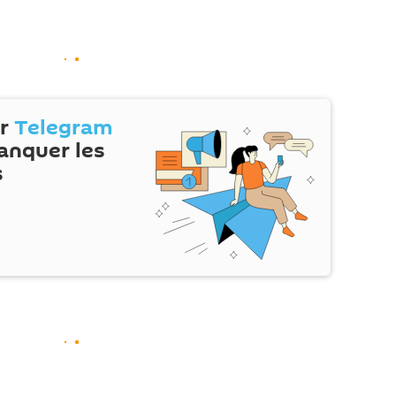
ur
Telegram
anquer les
s