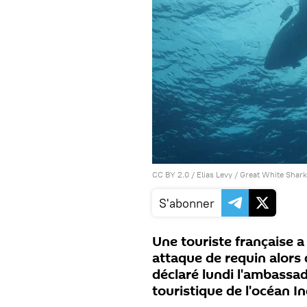
CC BY 2.0
/
Elias Levy
/
Great White Shark
S'abonner
Une touriste française 
attaque de requin alors 
déclaré lundi l'ambassa
touristique de l'océan In