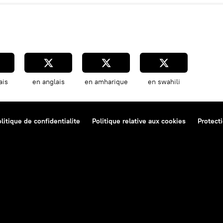
ais
en anglais
en amharique
en swahili
litique de confidentialite
Politique relative aux cookies
Protect