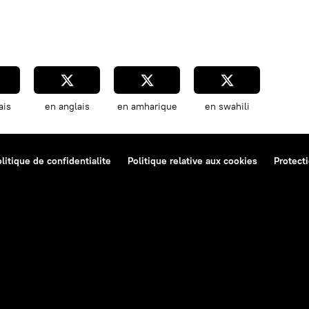
ais
en anglais
en amharique
en swahili
litique de confidentialite
Politique relative aux cookies
Protect