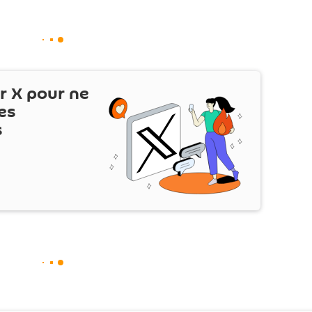
ur
X
pour ne
es
s