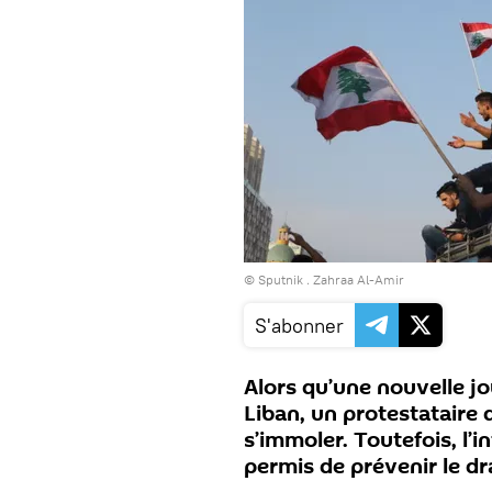
© Sputnik . Zahraa Al-Amir
S'abonner
Alors qu’une nouvelle j
Liban, un protestataire 
s’immoler. Toutefois, l’
permis de prévenir le d