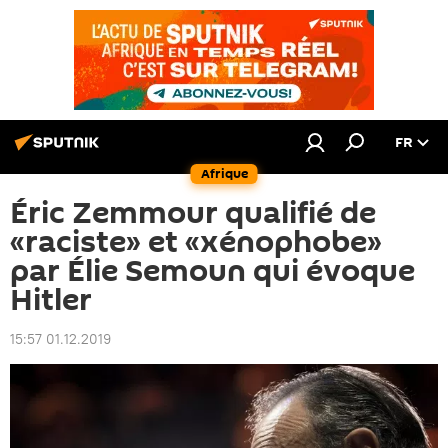
FR
Afrique
Éric Zemmour qualifié de
«raciste» et «xénophobe»
par Élie Semoun qui évoque
Hitler
15:57 01.12.2019