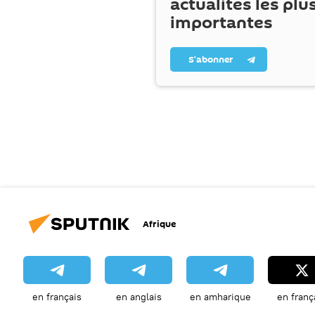
actualités les plu
importantes
S’abonner
Afrique
en français
en anglais
en amharique
en franç