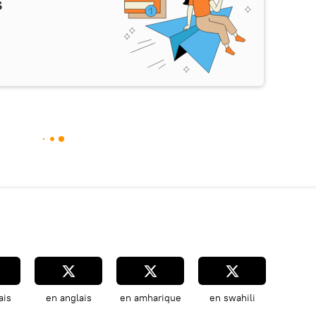
s
ais
en anglais
en amharique
en swahili