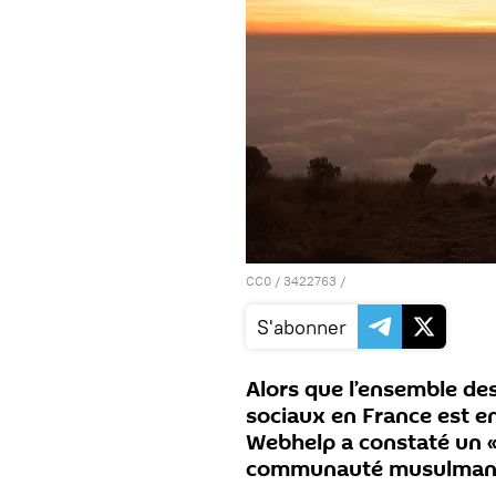
CC0
/
3422763
/
S'abonner
Alors que l’ensemble de
sociaux en France est e
Webhelp a constaté un «
communauté musulman