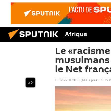
Afrique
Le «racisme
musulmans 
le Net franç
11:02 22.11.2019
(Mis à jour:
15:05 1