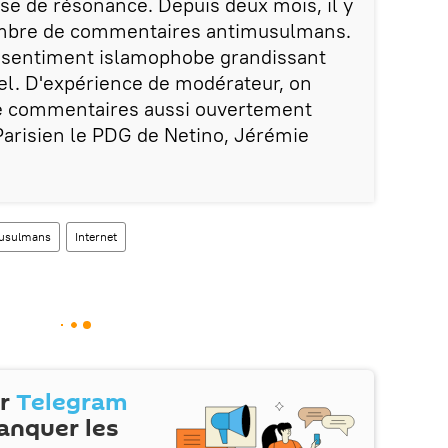
isse de résonance. Depuis deux mois, il y
ombre de commentaires antimusulmans.
un sentiment islamophobe grandissant
uel. D'expérience de modérateur, on
 de commentaires aussi ouvertement
 Parisien le PDG de Netino, Jérémie
usulmans
Internet
ur
Telegram
anquer les