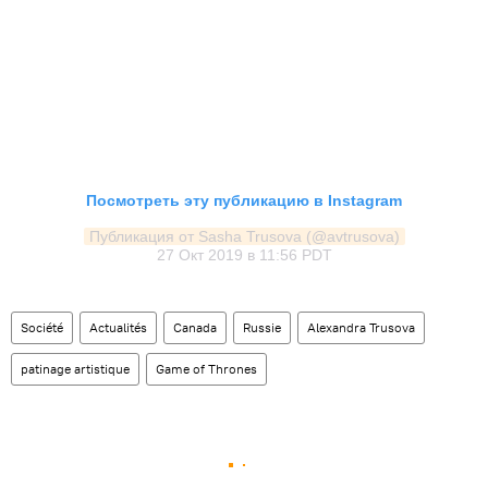
Посмотреть эту публикацию в Instagram
Публикация от Sasha Trusova (@avtrusova)
27 Окт 2019 в 11:56 PDT
Société
Actualités
Canada
Russie
Alexandra Trusova
patinage artistique
Game of Thrones