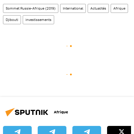
Sommet Russie-Afrique (2019)
International
Actualités
Afrique
Djibouti
investissements
Afrique