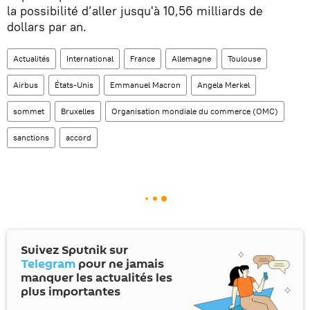
la possibilité d’aller jusqu'à 10,56 milliards de
dollars par an.
Actualités
International
France
Allemagne
Toulouse
Airbus
États-Unis
Emmanuel Macron
Angela Merkel
sommet
Bruxelles
Organisation mondiale du commerce (OMC)
sanctions
accord
Suivez Sputnik sur
Telegram
pour ne jamais
manquer les actualités les
plus importantes