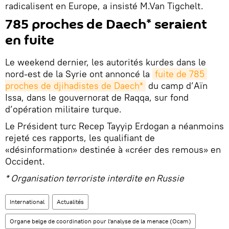
radicalisent en Europe, a insisté M.Van Tigchelt.
785 proches de Daech* seraient
en fuite
Le weekend dernier, les autorités kurdes dans le
nord-est de la Syrie ont annoncé la
fuite de 785 
proches de djihadistes de Daech*
du camp d’Aïn
Issa, dans le gouvernorat de Raqqa, sur fond
d’opération militaire turque.
Le Président turc Recep Tayyip Erdogan a néanmoins
rejeté ces rapports, les qualifiant de
«désinformation» destinée à «créer des remous» en
Occident.
* Organisation terroriste interdite en Russie
International
Actualités
Organe belge de coordination pour l'analyse de la menace (Ocam)