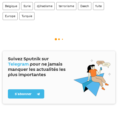
Belgique
Syrie
djihadisme
terrorisme
Daech
fuite
Europe
Turquie
Suivez Sputnik sur
Telegram
pour ne jamais
manquer les actualités les
plus importantes
S’abonner