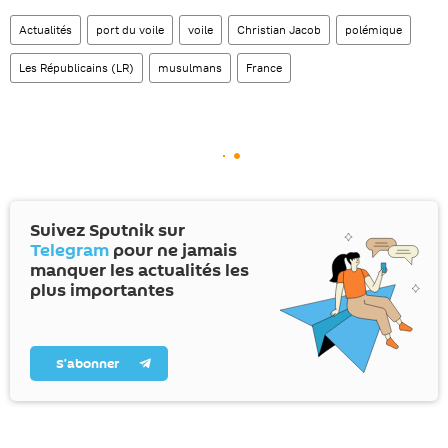
Actualités
port du voile
voile
Christian Jacob
polémique
Les Républicains (LR)
musulmans
France
Suivez Sputnik sur
Telegram
pour ne jamais
manquer les actualités les
plus importantes
S’abonner