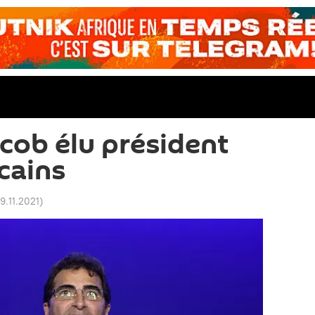
acob élu président
cains
19.11.2021
)