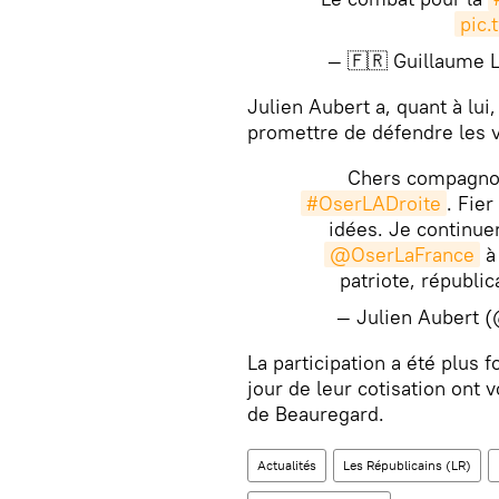
pic.
— 🇫🇷 Guillaume 
Julien Aubert a, quant à lui
promettre de défendre les v
Chers compagnon
#OserLADroite
. Fier
idées. Je continue
@OserLaFrance
à 
patriote, républic
— Julien Aubert 
​La participation a été plus
jour de leur cotisation ont 
de Beauregard.
Actualités
Les Républicains (LR)