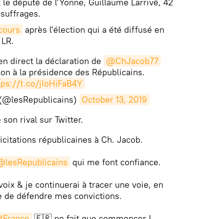
t le député de l'Yonne, Guillaume Larrivé, 42
suffrages.
cours
après l'élection qui a été diffusé en
 LR.
n direct la déclaration de
@ChJacob77
ction à la présidence des Républicains.
tps://t.co/jIoHiFaB4Y
 (@lesRepublicains)
October 13, 2019
é son rival sur Twitter.
icitations républicaines à Ch. Jacob.
@lesRepublicains
qui me font confiance.
voix & je continuerai à tracer une voie, en
 de défendre mes convictions.
#France
🇫🇷 ne fait que commencer !