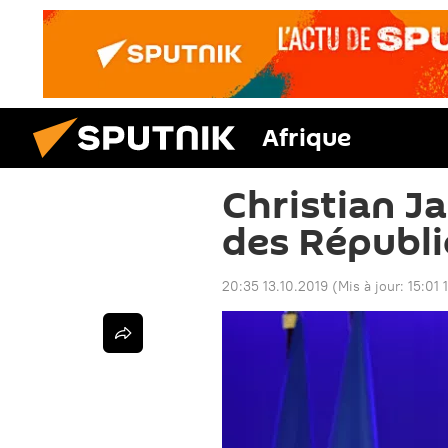
Afrique
Christian J
des Républi
20:35 13.10.2019
(Mis à jour:
15:01 