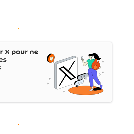
ur
X
pour ne
es
s