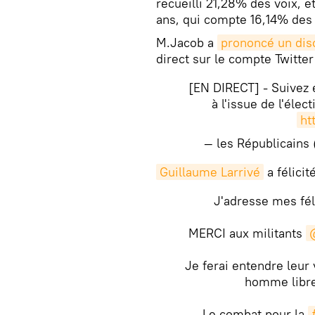
recueilli 21,28% des voix, e
ans, qui compte 16,14% des 
M.Jacob a
prononcé un dis
direct sur le compte Twitter
[EN DIRECT] - Suivez e
à l'issue de l'éle
ht
— les Républicains
Guillaume Larrivé
a félicit
J'adresse mes fél
MERCI aux militants
Je ferai entendre leur 
homme libre
Le combat pour la