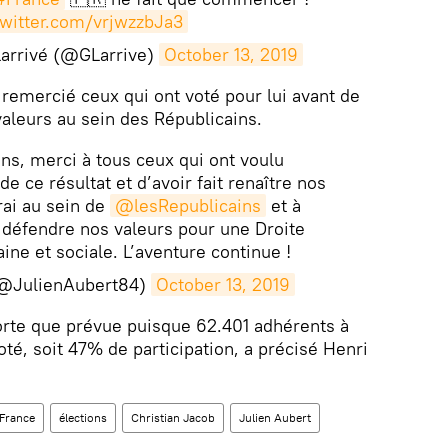
twitter.com/vrjwzzbJa3
Larrivé (@GLarrive)
October 13, 2019
, remercié ceux qui ont voté pour lui avant de
aleurs au sein des Républicains.
s, merci à tous ceux qui ont voulu
 de ce résultat et d’avoir fait renaître nos
rai au sein de
@lesRepublicains
et à
défendre nos valeurs pour une Droite
aine et sociale. L’aventure continue !
(@JulienAubert84)
October 13, 2019
 forte que prévue puisque 62.401 adhérents à
voté, soit 47% de participation, a précisé Henri
France
élections
Christian Jacob
Julien Aubert