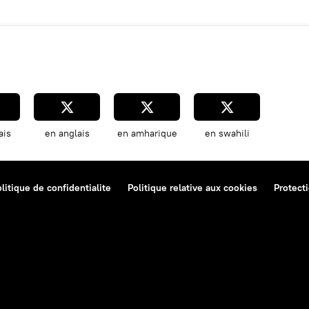
ais
en anglais
en amharique
en swahili
litique de confidentialite
Politique relative aux cookies
Protect