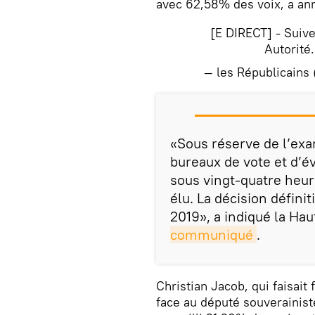
avec 62,58% des voix, a ann
[E DIRECT] - Suive
Autorité
— les Républicains
​«Sous réserve de l’ex
bureaux de vote et d’é
sous vingt-quatre heur
élu. La décision défini
2019», a indiqué la Hau
communiqué
.
Christian Jacob, qui faisait
face au député souverainiste