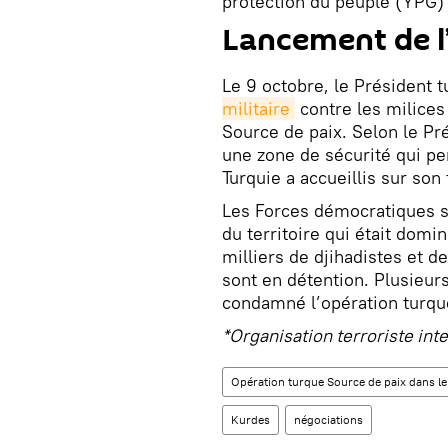
protection du peuple (YPG) e
Lancement de l’
Le 9 octobre, le Président 
militaire
contre les milices
Source de paix. Selon le Pré
une zone de sécurité qui pe
Turquie a accueillis sur son 
Les Forces démocratiques s
du territoire qui était domi
milliers de djihadistes et d
sont en détention. Plusieurs
condamné l’opération turque.
*Organisation terroriste int
Opération turque Source de paix dans le 
Kurdes
négociations