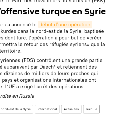
t le Parti des travailleurs du Kurdistan (PKK).
offensive turque en Syrie
turc a annoncé le
début d’une opération 
 kurdes dans le nord-est de la Syrie, baptisée
sident turc, l’opération a pour but de «créer
rmettra le retour des réfugiés syriens» que la
territoire.
yriennes (FDS) contrôlent une grande partie
né auparavant par Daech* et retiennent des
es dizaines de milliers de leurs proches qui
 pays et organisations internationales ont
 L’UE a exigé l'arrêt des opérations.
erdite en Russie
nord-est de la Syrie
International
Actualités
Turquie