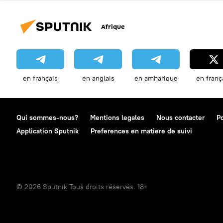
Afrique
en français
en anglais
en amharique
en franç
Qui sommes-nous?
Mentions legales
Nous contacter
Po
Application Sputnik
Preferences en matiere de suivi
© 2026 Sputnik Tous droits réservés. 18+