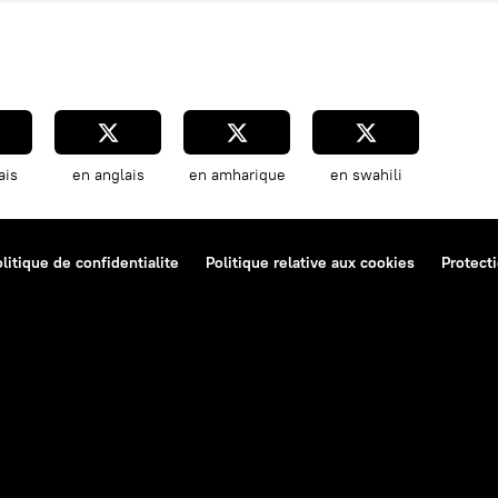
ais
en anglais
en amharique
en swahili
litique de confidentialite
Politique relative aux cookies
Protect