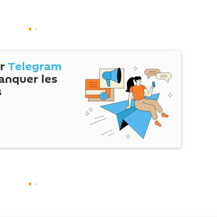
ur
Telegram
anquer les
s