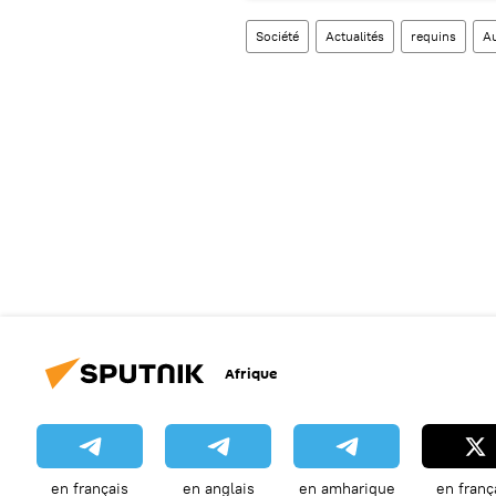
Société
Actualités
requins
Au
Afrique
en français
en anglais
en amharique
en franç