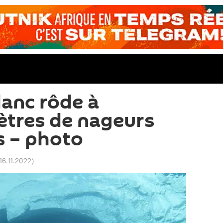
lanc rôde à
ètres de nageurs
s – photo
16.11.2022
)