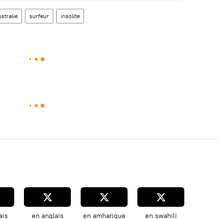
stralie
surfeur
insolite
ais
en anglais
en amharique
en swahili