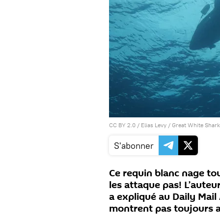
CC BY 2.0
/
Elias Levy
/
Great White Shark
S'abonner
Ce requin blanc nage to
les attaque pas! L’auteu
a expliqué au Daily Mail
montrent pas toujours a