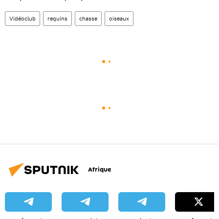
Vidéoclub
requins
chasse
oiseaux
Afrique