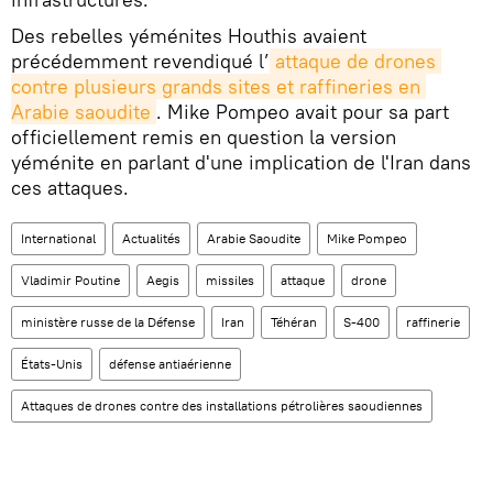
Des rebelles yéménites Houthis avaient
précédemment revendiqué l’
attaque de drones 
contre plusieurs grands sites et raffineries en 
Arabie saoudite
. Mike Pompeo avait pour sa part
officiellement remis en question la version
yéménite en parlant d'une implication de l'Iran dans
ces attaques.
International
Actualités
Arabie Saoudite
Mike Pompeo
Vladimir Poutine
Aegis
missiles
attaque
drone
ministère russe de la Défense
Iran
Téhéran
S-400
raffinerie
États-Unis
défense antiaérienne
Attaques de drones contre des installations pétrolières saoudiennes