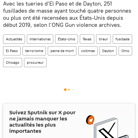
Avec les tueries d’El Paso et de Dayton, 251
fusillades de masse ayant touché quatre personnes
ou plus ont été recensées aux États-Unis depuis
début 2019, selon l’ONG Gun violence archives.
Actualités
International
États-Unis
Texas
tireur
fusillade
El Paso
terrorisme
peine de mort
victimes
Dayton
Ohio
Chicago
procureur
Suivez Sputnik sur
X
pour
ne jamais manquer les
actualités les plus
importantes