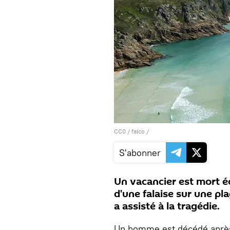
CC0
/
falco
/
S'abonner
Un vacancier est mort 
d'une falaise sur une pl
a assisté à la tragédie.
Un homme est décédé après 