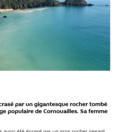
écrasé par un gigantesque rocher tombé
age populaire de Cornouailles. Sa femme
avoir été écrasé par un gros rocher pesant