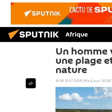
Afrique
Un homme v
une plage et
nature
16:38 19.07.2019
(Mis à jour:
20:59 