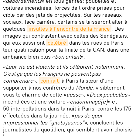
«
débordements
» en tous genres: poubelles et
voitures incendiées, forces de l’ordre prises pour
cible par des jets de projectiles. Sur les réseaux
sociaux, face caméra, certains se laisseront aller à
quelques
insultes à l’encontre de la France
. Des
images qui contrastent avec celles des Sénégalais,
qui eux aussi ont
célébré
dans les rues de Paris
leur qualification pour la finale de la CAN, dans une
ambiance bien plus «
bon enfant
».
«
Leur vie est violente et ils célèbrent violemment.
C’est ça que les Français ne peuvent pas
comprendre
»,
confiait
à Paris la sœur d’une
supporter à nos confrères du
Monde
, visiblement
sous le charme de cette «
liesse
». «
Deux poubelles
»
incendiées et une voiture «
endommagé[e]
» et
50 interpellations dans la nuit à Paris, contre les 175
effectuées dans la journée, «
pas de quoi
impressionner les “gilets jaunes”
», concluent les
journalistes du quotidien, qui semblent avoir choisis