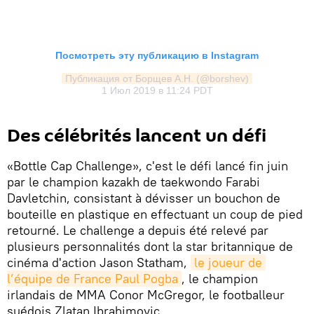
Посмотреть эту публикацию в Instagram
Публикация от Борщев А.Н. (@borshev)
1 Июл 2019 в 11:24 PDT
Des célébrités lancent un défi
«Bottle Cap Challenge», c'est le défi lancé fin juin
par le champion kazakh de taekwondo Farabi
Davletchin, consistant à dévisser un bouchon de
bouteille en plastique en effectuant un coup de pied
retourné. Le challenge a depuis été relevé par
plusieurs personnalités dont la star britannique de
cinéma d'action Jason Statham,
le joueur de 
l’équipe de France Paul Pogba
, le champion
irlandais de MMA Conor McGregor, le footballeur
suédois Zlatan Ibrahimovic.