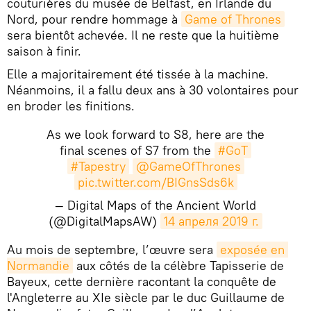
couturières du musée de Belfast, en Irlande du
Nord, pour rendre hommage à
Game of Thrones
sera bientôt achevée. Il ne reste que la huitième
saison à finir.
Elle a majoritairement été tissée à la machine.
Néanmoins, il a fallu deux ans à 30 volontaires pour
en broder les finitions.
As we look forward to S8, here are the
final scenes of S7 from the
#GoT
#Tapestry
@GameOfThrones
pic.twitter.com/BIGnsSds6k
— Digital Maps of the Ancient World
(@DigitalMapsAW)
14 апреля 2019 г.
​Au mois de septembre, l’œuvre sera
exposée en 
Normandie
aux côtés de la célèbre Tapisserie de
Bayeux, cette dernière racontant la conquête de
l'Angleterre au XIe siècle par le duc Guillaume de