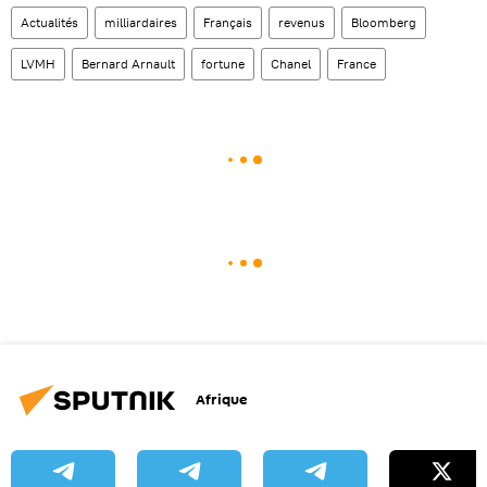
Actualités
milliardaires
Français
revenus
Bloomberg
LVMH
Bernard Arnault
fortune
Chanel
France
Afrique