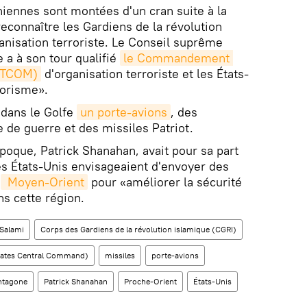
iennes sont montées d'un cran suite à la
reconnaître les Gardiens de la révolution
nisation terroriste. Le Conseil suprême
e a à son tour qualifié
le Commandement 
ENTCOM)
d'organisation terroriste et les États-
rorisme».
dans le Golfe
un porte-avions
, des
 de guerre et des missiles Patriot.
poque, Patrick Shanahan, avait pour sa part
s États-Unis envisageaient d'envoyer des
u
 Moyen-Orient
pour «améliorer la sécurité
s cette région.
Salami
Corps des Gardiens de la révolution islamique (CGRI)
ates Central Command)
missiles
porte-avions
ntagone
Patrick Shanahan
Proche-Orient
États-Unis