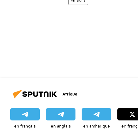
tensions
Afrique
en français
en anglais
en amharique
en franç