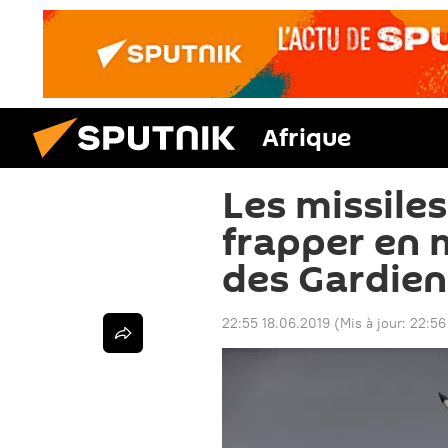
Afrique
Les missile
frapper en m
des Gardien
22:55 18.06.2019
(Mis à jour:
22:56