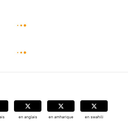
ais
en anglais
en amharique
en swahili