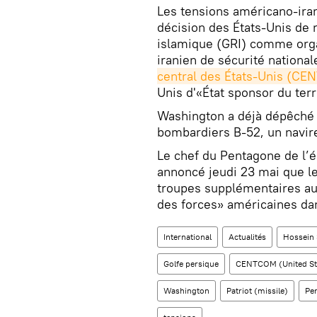
Les tensions américano-iran
décision des États-Unis de 
islamique (GRI) comme orga
iranien de sécurité national
central des États-Unis (C
Unis d'«État sponsor du ter
Washington a déjà dépêché 
bombardiers B-52, un navire
Le chef du Pentagone de l’é
annoncé jeudi 23 mai que le
troupes supplémentaires a
des forces» américaines dan
International
Actualités
Hossein 
Golfe persique
CENTCOM (United St
Washington
Patriot (missile)
Pe