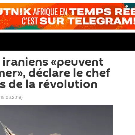
s iraniens «peuvent
er», déclare le chef
s de la révolution
 18.06.2019
)