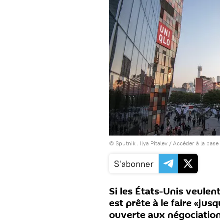
© Sputnik . Ilya Pitalev
/
Accéder à la base
S'abonner
Si les États-Unis veulen
est prête à le faire «jus
ouverte aux négociations