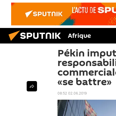
Afrique
Pékin imput
responsabil
commerciales
«se battre»
08:52 02.06.2019