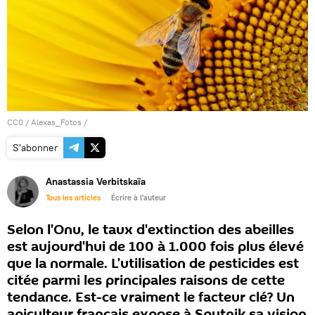
CC0
/
Alexas_Fotos
/
S'abonner
Anastassia Verbitskaïa
Tous les articles
Écrire à l'auteur
Selon l'Onu, le taux d'extinction des abeilles
est aujourd'hui de 100 à 1.000 fois plus élevé
que la normale. L’utilisation de pesticides est
citée parmi les principales raisons de cette
tendance. Est-ce vraiment le facteur clé? Un
apiculteur français expose à Sputnik sa vision