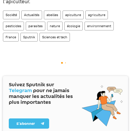
l’apiculteur.
Société
Actualités
abeilles
apiculture
agriculture
pesticides
parasites
nature
écologie
environnement
France
Sputnik
Sciences et tech
Suivez Sputnik sur
Telegram
pour ne jamais
manquer les actualités les
plus importantes
S’abonner