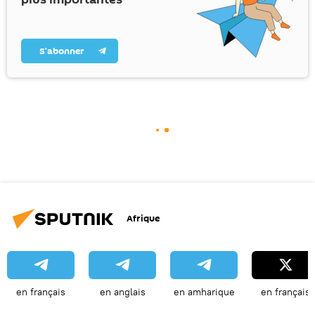
S’abonner
Afrique
en français
en anglais
en amharique
en français