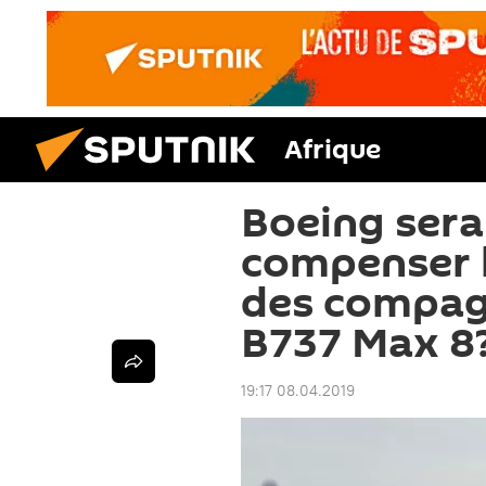
Afrique
Boeing serai
compenser 
des compag
B737 Max 8
19:17 08.04.2019