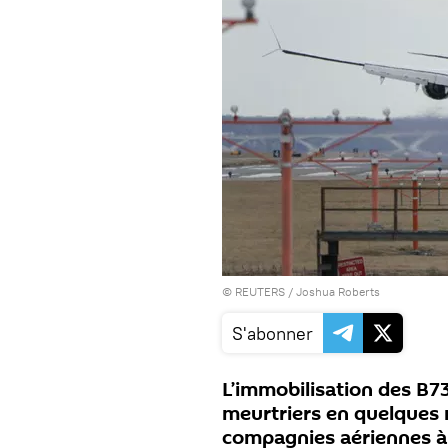
©
REUTERS
/ Joshua Roberts
S'abonner
L’immobilisation des B7
meurtriers en quelques 
compagnies aériennes à 