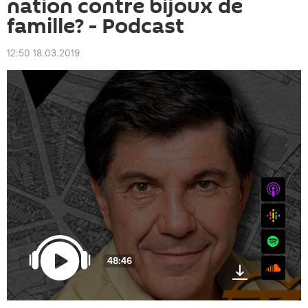
nation contre bijoux de
famille? - Podcast
12:50 18.03.2019
iTunes
Google
Spotify
48:46
SoundCloud