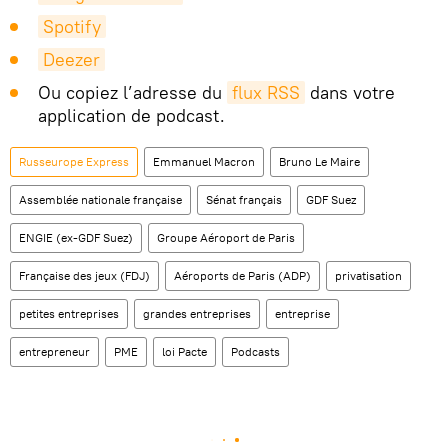
Spotify
Deezer
Ou copiez l’adresse du
flux RSS
dans votre
application de podcast.
Russeurope Express
Emmanuel Macron
Bruno Le Maire
Assemblée nationale française
Sénat français
GDF Suez
ENGIE (ex-GDF Suez)
Groupe Aéroport de Paris
Française des jeux (FDJ)
Aéroports de Paris (ADP)
privatisation
petites entreprises
grandes entreprises
entreprise
entrepreneur
PME
loi Pacte
Podcasts