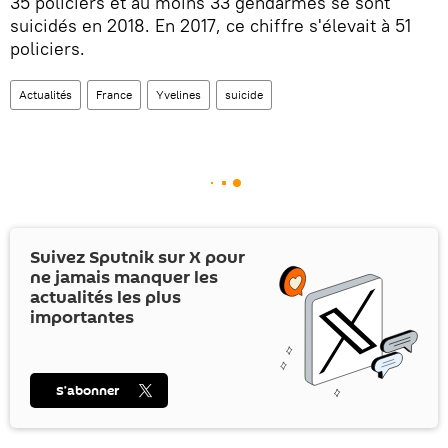
35 policiers et au moins 33 gendarmes se sont
suicidés en 2018. En 2017, ce chiffre s'élevait à 51
policiers.
Actualités
France
Yvelines
suicide
Suivez Sputnik sur
X
pour
ne jamais manquer les
actualités les plus
importantes
S’abonner