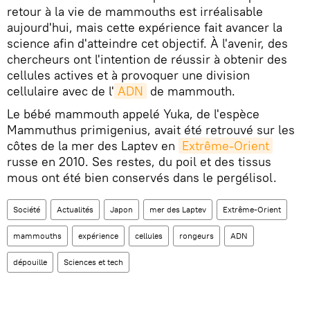
retour à la vie de mammouths est irréalisable
aujourd'hui, mais cette expérience fait avancer la
science afin d'atteindre cet objectif. À l'avenir, des
chercheurs ont l'intention de réussir à obtenir des
cellules actives et à provoquer une division
cellulaire avec de l'
ADN
de mammouth.
Le bébé mammouth appelé Yuka, de l'espèce
Mammuthus primigenius, avait été retrouvé sur les
côtes de la mer des Laptev en
Extrême-Orient
russe en 2010. Ses restes, du poil et des tissus
mous ont été bien conservés dans le pergélisol.
Société
Actualités
Japon
mer des Laptev
Extrême-Orient
mammouths
expérience
cellules
rongeurs
ADN
dépouille
Sciences et tech