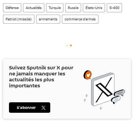
Défense
Actualités
Turquie
Russie
États-Unis
S-400
Patriot (missile)
armements
commerce d'armes
Suivez Sputnik sur
X
pour
ne jamais manquer les
actualités les plus
importantes
S’abonner