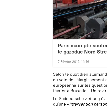
Paris «compte soute
le gazoduc Nord Str
7 Février 2019, 14:46
Selon le quotidien allemand,
du vote de l'élargissemen
européenne sur les question
février à Bruxelles. Un revi
Le Süddeutsche Zeitung évoq
qu'une «
intervention person