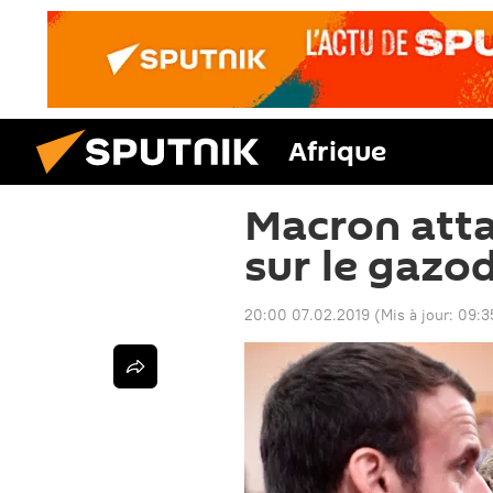
Afrique
Macron atta
sur le gazo
20:00 07.02.2019
(Mis à jour:
09:3