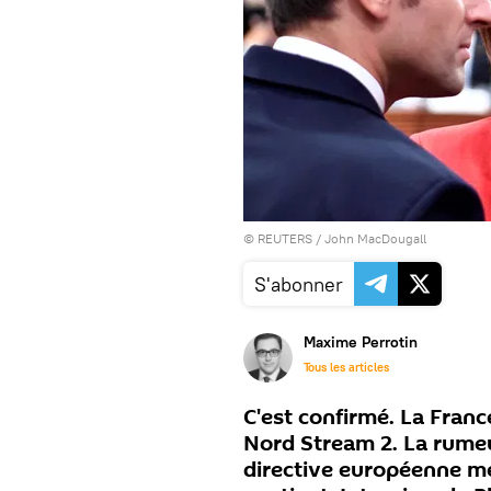
©
REUTERS
/ John MacDougall
S'abonner
Maxime Perrotin
Tous les articles
C'est confirmé. La Franc
Nord Stream 2. La rumeu
directive européenne me