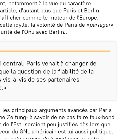
ent, notamment à la vue du caractère
rticle, d'autant plus que Paris et Berlin
s'afficher comme le moteur de l'Europe.
ette idylle, la volonté de Paris de «
partager
»
urité de l'Onu avec Berlin…
i central, Paris venait à changer de
que la question de la fiabilité de la
s vis-à-vis de ses partenaires
e.»
, les principaux arguments avancés par Paris
he Zeitung- à savoir de ne pas faire faux-bond
de l'Est- seraient peu justifiés dès lors que
veur du GNL américain est lui aussi politique.
i, «
reste un pays de transit pour un autre