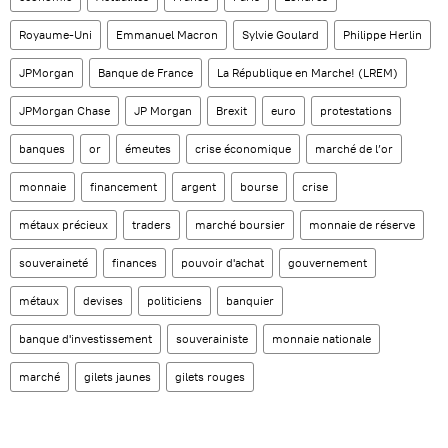
Royaume-Uni
Emmanuel Macron
Sylvie Goulard
Philippe Herlin
JPMorgan
Banque de France
La République en Marche! (LREM)
JPMorgan Chase
JP Morgan
Brexit
euro
protestations
banques
or
émeutes
crise économique
marché de l’or
monnaie
financement
argent
bourse
crise
métaux précieux
traders
marché boursier
monnaie de réserve
souveraineté
finances
pouvoir d'achat
gouvernement
métaux
devises
politiciens
banquier
banque d'investissement
souverainiste
monnaie nationale
marché
gilets jaunes
gilets rouges